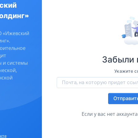
ский
олдинг»
О «Ижевский
нг».
оительное
дит
Забыли 
 и системы
ческой,
Укажите св
нской
Отправит
Если у вас нет аккаунт
кте